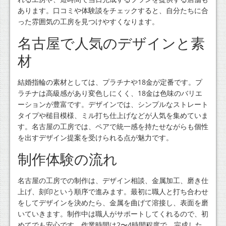
あります。口コミや体験談をチェックすると、自分たちに合
った雰囲気の工房を見つけやすくなります。
名古屋で人気のデザインと素
材
結婚指輪の素材としては、プラチナや18金が定番です。プ
ラチナは高級感があり変色しにくく、18金は色味のバリエ
ーションが豊富です。デザインでは、シンプルなストレート
タイプや槌目模様、ミル打ち仕上げなどが人気を集めていま
す。名古屋の工房では、ペアで統一感を持たせながらも個性
を出すデザイン提案を受けられる点が魅力です。
制作体験の流れ
名古屋の工房での制作は、デザイン相談、金属加工、磨き仕
上げ、刻印という順序で進みます。最初に職人と打ち合わせ
をしてデザインを決めたら、金属を曲げて溶接し、表面を磨
いていきます。制作中は職人がサポートしてくれるので、初
めてでも安心です。作業時間は2〜4時間程度で、完成した