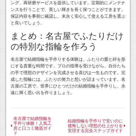
ング、再研磨サービスを提供しています。定期的にメンテナ
ンスを行うことで、美しい輝きを長く保つことができます。
保証内容を事前に確認し、末永く安心して使える工房を選ぶ
と良いでしょう。
まとめ：名古屋でふたりだけ
の特別な指輪を作ろう
名古屋で結婚指輪を手作りする体験は、ふたりの愛と絆を形
にする貴重な時間です。プロの指導を受けながら、自分たち
の手で理想のデザインを完成させる喜びは一生ものです。完
成した指輪には、ふたりの努力と想いが詰まっています。名
古屋の工房で、世界にひとつだけの結婚指輪を手作りし、永
遠に輝く思い出を作りましょう。
名古屋で結婚指輪を
結婚指輪を手作りで安いのに
手作り体験！人気工
後悔しない理想の仕上がりを
房と口コミ徹底ガイ
実現する完全ステップガイド
ド