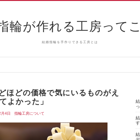
指輪が作れる工房って
結婚指輪を手作りできる工房とは
どほどの価格で気にいるものがえ
てよかった」
結
っ
2月4日
指輪工房について
結
す
結
デ