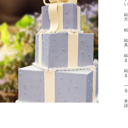
い
結
方
結
結
具
結
ま
結
ま
一
る
未
語