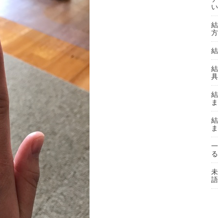
い
結
方
結
結
具
結
ま
結
ま
一
る
未
語