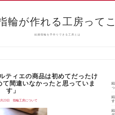
指輪が作れる工房って
結婚指輪を手作りできる工房とは
ルティエの商品は初めてだったけ
めて間違いなかったと思っていま
結
っ
す」
結
1月23日
指輪工房について
す
結
デ