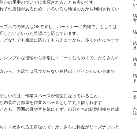
何かの用事のついでに来店されることも多いです。
い
れぞれ店舗があるため、いろいろな地域の方から利用されてい
結
方
ップルでの来店もOKですし、パートナーに内緒で、もしくは
結
店したいといった希望にも応じています。
、どなたでも相談に応じてもらえますから、多くの方におすす
結
具
、シンプルな指輪から非常にユニークなものまで、たくさんの
結
ま
方から、お店では見つからない独特のデザインがいい方まで、
結
ま
一
珍しいのは、作業スペースが個室になっていること。
る
な内装のお部屋を作業スペースとして丸々借りれます。
未
ときも、周囲の目や音を気にせず、自分たちの結婚指輪を作成
語
おすすめされる工房なのですが、さらに料金がリーズナブルと